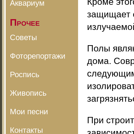
Кроме этого
Аквариум
защищает 
Прочее
излучаемой
Советы
Полы явля
Фоторепортажи
дома. Сов
следующим
Роспись
изолироват
Живопись
загрязнять
Мои песни
При строит
Контакты
зависимост