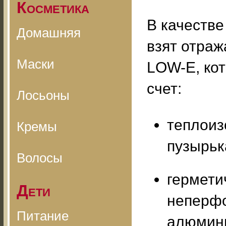
Косметика
В качестве
Домашняя
взят отра
Маски
LOW-E, кот
счет:
Лосьоны
теплоиз
Кремы
пузырьк
Волосы
гермети
Дети
неперфо
Питание
алюмини