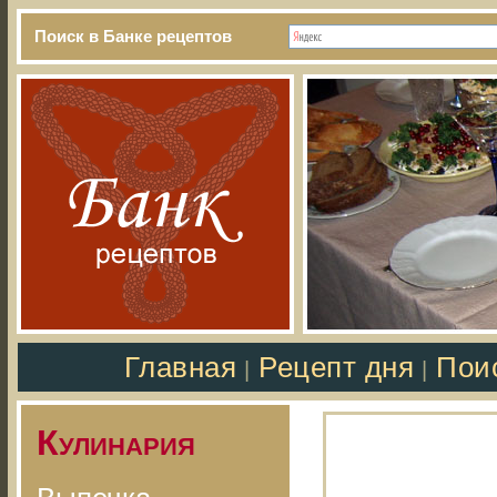
Поиск в Банке рецептов
Главная
Рецепт дня
Пои
|
|
Кулинария