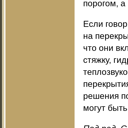
порогом, а
Если говор
на перекры
что они вк
стяжку, ги
теплозвуко
перекрытия
решения по
могут быт