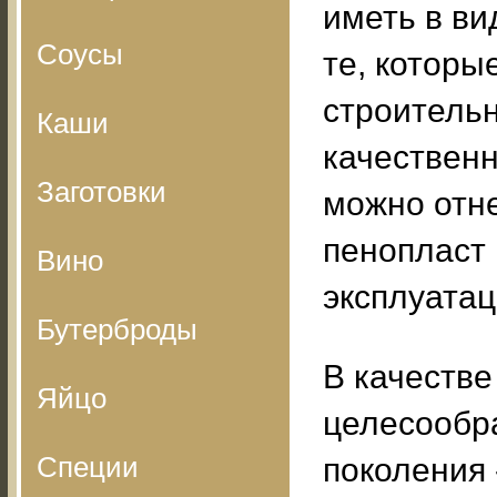
иметь в ви
Соусы
те, которы
строительн
Каши
качествен
Заготовки
можно отн
пенопласт
Вино
эксплуатац
Бутерброды
В качеств
Яйцо
целесообр
Специи
поколения 