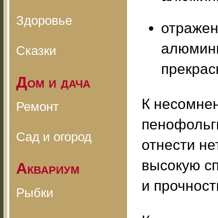
Здоровье
отражен
алюмини
Сказки
прекрас
Дом и дача
К несомне
Ремонт
пенофольг
Сад и огород
отнести не
высокую сп
Аквариум
и прочност
Рыбки