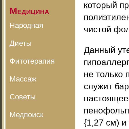
который пр
Медицина
полиэтилен
Народная
чистой фол
Диеты
Данный уте
Фитотерапия
гипоаллерг
не только 
Массаж
служит бар
Советы
настоящее
пенофольг
Медпоиск
{1,27 см) и