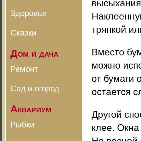
высыхания 
Здоровье
Наклеенну
тряпкой ил
Сказки
Вместо бум
Дом и дача
можно испо
Ремонт
от бумаги 
Сад и огород
остается с
Аквариум
Другой спо
Рыбки
клее. Окна
Но весной 