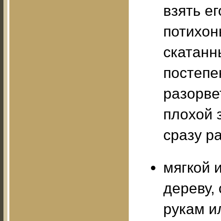
взять е
потихон
скатанн
постепе
разорве
плохой 
сразу р
мягкой 
дереву, 
рукам и