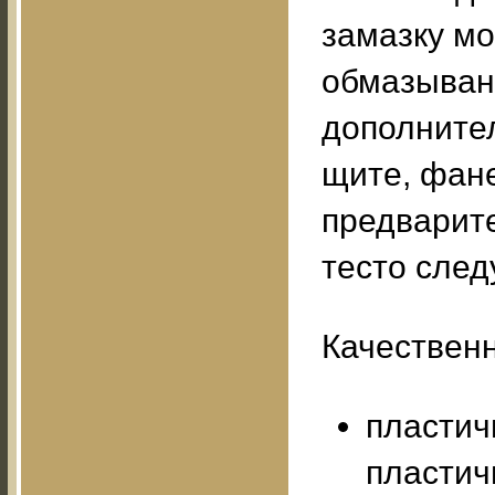
замазку м
обмазыван
дополните
щите, фане
предварит
тесто след
Качественн
пластич
пластичн