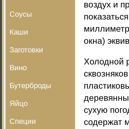
воздух и п
Соусы
показаться
миллиметр
Каши
окна) экви
Заготовки
Холодной р
Вино
сквозняков
пластиковы
Бутерброды
деревянные
Яйцо
сухую пого
Специи
содержат 