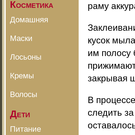
Косметика
раму аккур
Домашняя
Заклеиван
Маски
кусок мыла
им полосу 
Лосьоны
прижимают
Кремы
закрывая 
Волосы
В процесс
следить за
Дети
оставалось
Питание