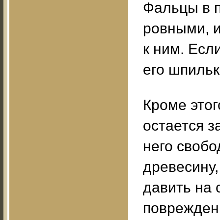
Фальцы в п
ровными, и
к ним. Есл
его шпильк
Кроме этог
остается з
него свобо
древесину,
давить на 
поврежден