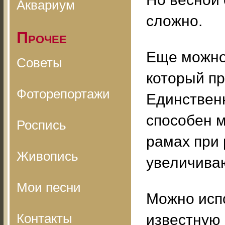
Аквариум
сложно.
Прочее
Еще можно
Советы
который пр
Фоторепортажи
Единственн
способен 
Роспись
рамах при
Живопись
увеличива
Мои песни
Можно испо
Контакты
известную 