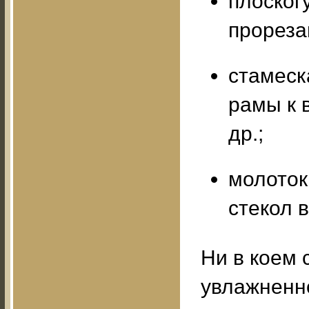
плоског
прореза
стамеск
рамы к 
др.;
молоток
стекол в
Ни в коем 
увлажненн