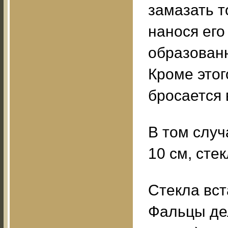
замазать т
нанося его
образованн
Кроме этог
бросается 
В том слу
10 см, сте
Стекла вс
Фальцы дел