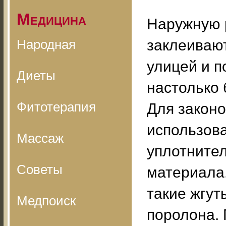
Медицина
Наружную р
Народная
заклеивают
улицей и 
Диеты
настолько 
Фитотерапия
Для закон
использов
Массаж
уплотнител
Советы
материала
такие жгут
Медпоиск
поролона.