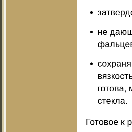
затверд
не дающ
фальце
сохраня
вязкость
готова,
стекла.
Готовое к 