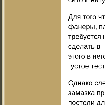
Для того ч
фанеры, п
требуется 
сделать в 
этого в не
густое тес
Однако сле
замазка пр
постели дл