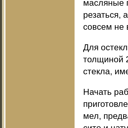
масляные п
резаться, 
совсем не 
Для остекл
толщиной 2
стекла, и
Начать раб
приготовле
мел, предв
сито и нат