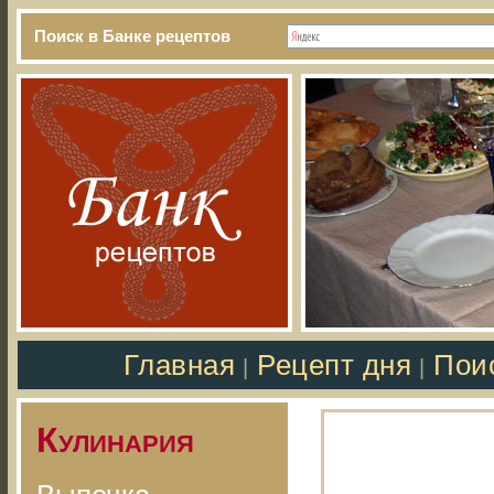
Поиск в Банке рецептов
Главная
Рецепт дня
Пои
|
|
Кулинария