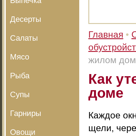
Выпечка
Десерты
Главная
•
Салаты
обустройс
Мясо
жилом дом
Рыба
Как ут
доме
Супы
Гарниры
Каждое ок
щели, чере
Овощи