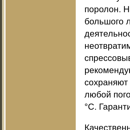
поролон. Н
большого 
деятельнос
неотврати
спрессовыв
рекоменду
сохраняют 
любой пого
°С. Гаранти
Качественн