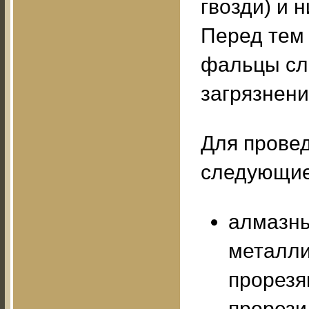
гвозди) и 
Перед тем 
фальцы сл
загрязнени
Для прове
следующие
алмазны
металли
прорезя
прорези