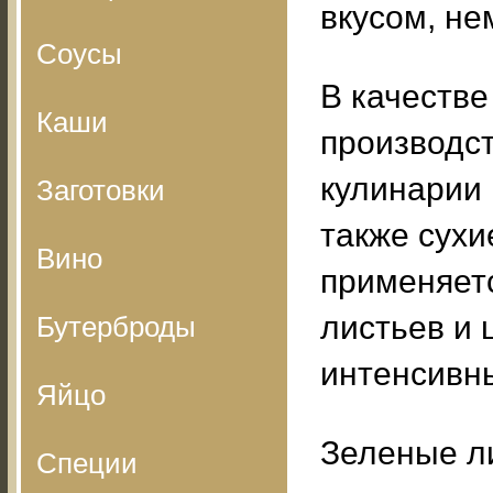
вкусом, н
Соусы
В качеств
Каши
производс
кулинарии 
Заготовки
также сухи
Вино
применяетс
листьев и 
Бутерброды
интенсивны
Яйцо
Зеленые ли
Специи