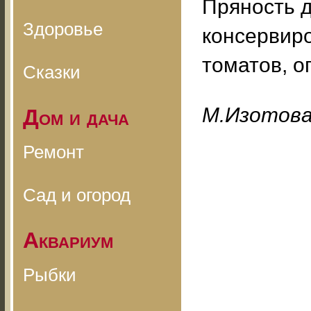
Пряность 
Здоровье
консервир
томатов, о
Сказки
M.Изoтoв
Дом и дача
Ремонт
Сад и огород
Аквариум
Рыбки