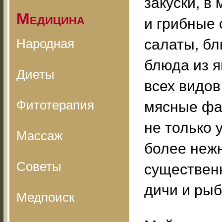
закуски, в
Медицина
и грибные 
Народная
салаты, бл
блюда из я
Диеты
всех видов
Фитотерапия
мясные фар
не только 
Массаж
более неж
Советы
существенн
дичи и рыб
Медпоиск