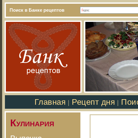
Поиск в Банке рецептов
Главная
Рецепт дня
Пои
|
|
Кулинария