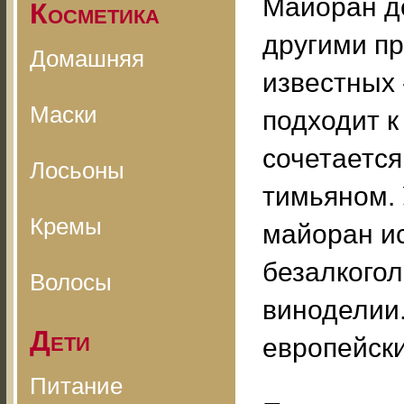
Майоран до
Косметика
другими п
Домашняя
известных 
Маски
подходит 
сочетается
Лосьоны
тимьяном. 
Кремы
майоран ис
безалкогол
Волосы
виноделии.
Дети
европейски
Питание