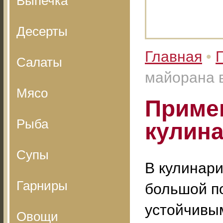
Выпечка
Десерты
Главная
•
Салаты
майорана 
Мясо
Приме
Рыба
кулин
Супы
В кулинар
Гарниры
большой п
устойчивы
Овощи