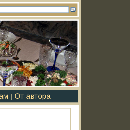
там
От автора
|