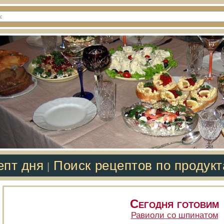
епт дня
Поиск рецептов по продук
|
Сегодня готовим
Равиоли со шпинатом