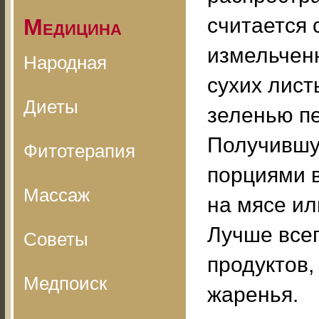
считается
Медицина
измельчен
Народная
сухих лис
Диеты
зеленью п
Получившу
Фитотерапия
порциями 
Массаж
на мясе ил
Лучше всег
Советы
продуктов,
Медпоиск
жаренья.