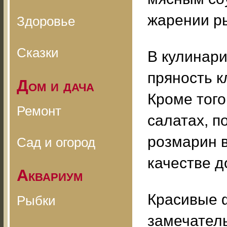
жарении р
Здоровье
Сказки
В кулинари
пряность к
Дом и дача
Кроме того
Ремонт
салатах, п
розмарин 
Сад и огород
качестве д
Аквариум
Красивые 
Рыбки
замечатель