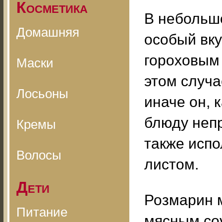
Косметика
В небольш
Домашняя
особый вку
гороховым 
Маски
этом случа
Лосьоны
иначе он, 
блюду непр
Кремы
также испо
Волосы
листом.
Дети
Розмарин м
Питание
мясным соу