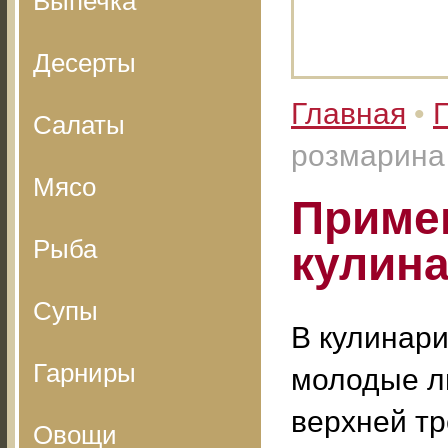
Выпечка
Десерты
Главная
•
Салаты
розмарина
Мясо
Приме
Рыба
кулин
Супы
В кулинари
Гарниры
молодые л
верхней тр
Овощи