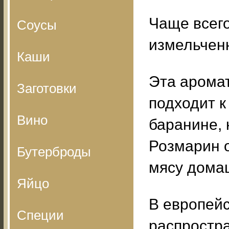
Чаще всег
Соусы
измельчен
Каши
Эта арома
Заготовки
подходит к
Вино
баранине, 
Розмарин 
Бутерброды
мясу дома
Яйцо
В европейс
Специи
распростр