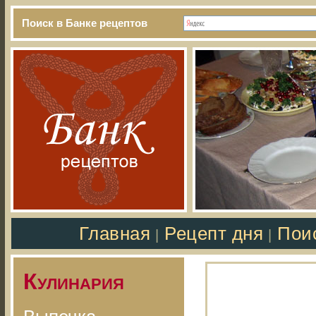
Поиск в Банке рецептов
Главная
Рецепт дня
Пои
|
|
Кулинария