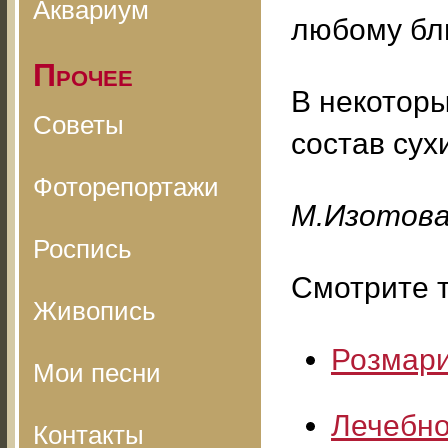
Аквариум
любому бл
Прочее
В некоторы
Советы
состав сух
Фоторепортажи
M.Изoтoв
Роспись
Смотрите т
Живопись
Розмари
Мои песни
Лечебно
Контакты