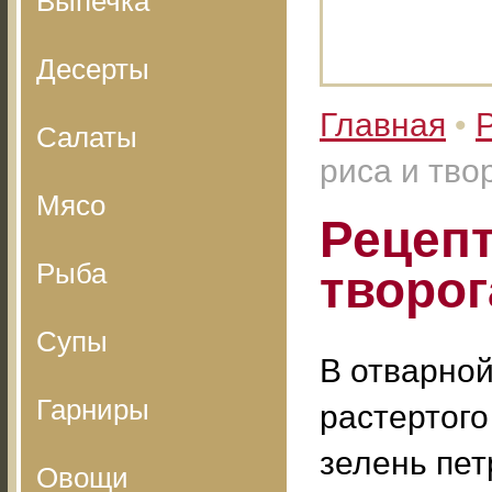
Выпечка
Десерты
Главная
•
Салаты
риса и тво
Мясо
Рецепт
Рыба
творог
Супы
В отварной
Гарниры
растертого
зелень пет
Овощи