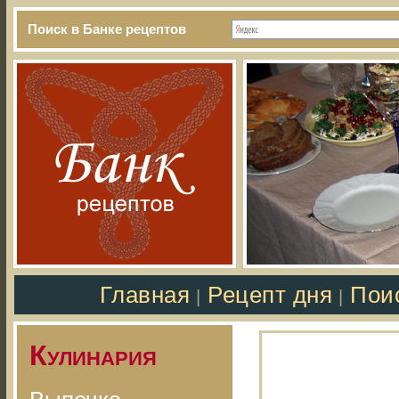
Поиск в Банке рецептов
Главная
Рецепт дня
Пои
|
|
Кулинария