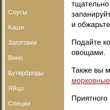
тщательно
Соусы
запанируйт
и обжарьте
Каши
Подайте ко
Заготовки
овощами.
Вино
Также вы 
Бутерброды
морковные
Яйцо
Приятного 
Специи