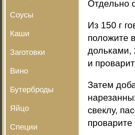
Отдельно о
Соусы
Из 150 г г
Каши
положите в
дольками, 
Заготовки
и проварит
Вино
Затем доба
Бутерброды
нарезанны
Яйцо
свеклу, па
проварите 
Специи