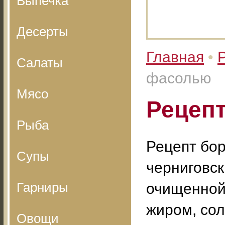
Выпечка
Десерты
Главная
•
Салаты
фасолью
Мясо
Рецеп
Рыба
Рецепт бо
Супы
черниговск
Гарниры
очищенной 
жиром, сол
Овощи