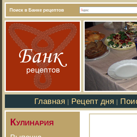
Поиск в Банке рецептов
Главная
Рецепт дня
Пои
|
|
Кулинария