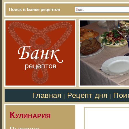
Поиск в Банке рецептов
Главная
Рецепт дня
Пои
|
|
Кулинария