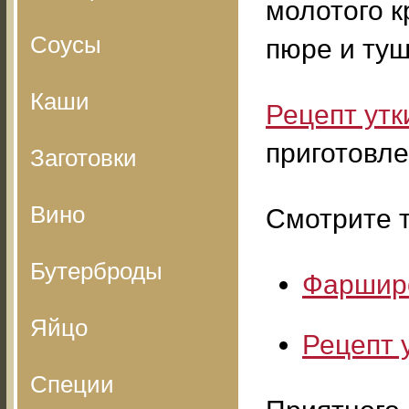
молотого к
Соусы
пюре и туш
Каши
Рецепт утк
приготовле
Заготовки
Вино
Смотрите т
Бутерброды
Фарширо
Яйцо
Рецепт 
Специи