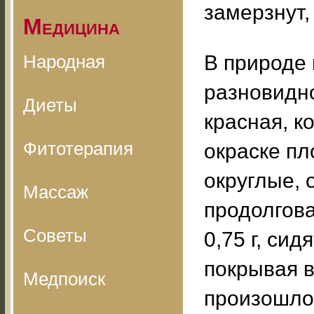
замерзнут,
Медицина
Народная
В природе
разновидно
Диеты
красная, к
Фитотерапия
окраске п
округлые, 
Массаж
продолгова
Советы
0,75 г, сид
покрывая в
Медпоиск
произошло