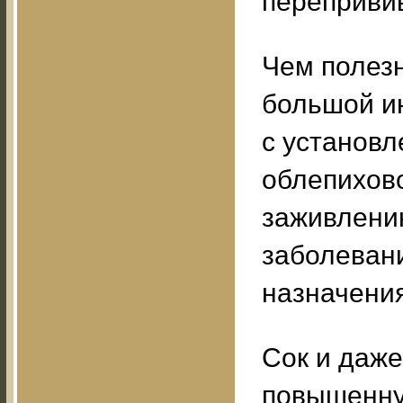
переприви
Чем полез
большой ин
с установ
облепихово
заживлению
заболевани
назначения
Сок и даже
повышенну