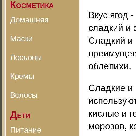
Косметика
Вкус ягод 
Домашняя
сладкий и 
Маски
Сладкий и 
преимущес
Лосьоны
облепихи.
Кремы
Сладкие и 
Волосы
используют
кислые и г
Дети
морозов, к
Питание