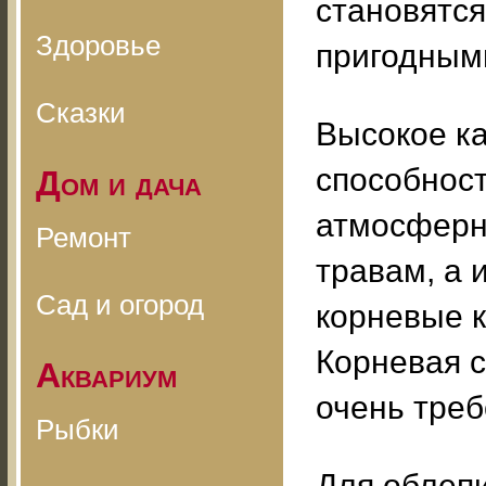
становятся
Здоровье
пригодным
Сказки
Высокое к
способнос
Дом и дача
атмосферн
Ремонт
травам, а 
Сад и огород
корневые к
Корневая 
Аквариум
очень треб
Рыбки
Для облеп