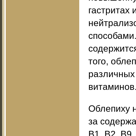
гастритах 
нейтрализо
способами.
содержитс
того, обле
различных
витаминов
Облепиху 
за содержа
B1, В2, В9,