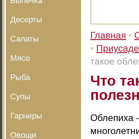
Выпечка
Десерты
Главная
•
Салаты
•
Приусаде
Мясо
такое обле
Рыба
Что та
полез
Супы
Гарниры
Облепиха -
многолетн
Овощи