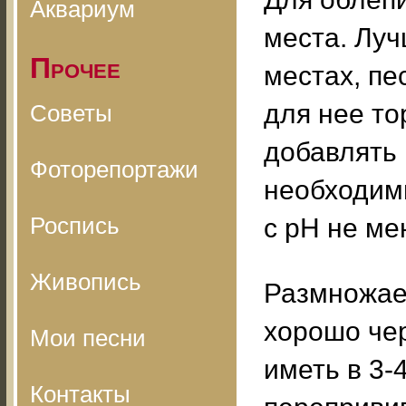
Аквариум
места. Луч
Прочее
местах, пе
для нее то
Советы
добавлять 
Фоторепортажи
необходимы
Роспись
с рН не ме
Живопись
Размножае
хорошо чер
Мои песни
иметь в 3-
Контакты