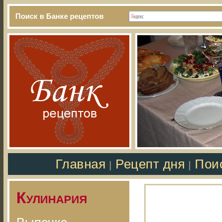
Поиск в Банке рецептов
Главная
Рецепт дня
Пои
|
|
Кулинария