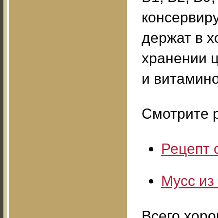
консервир
держат в х
хранении 
и витамино
Смотрите р
Рецепт 
Мусс из
Всего хоро