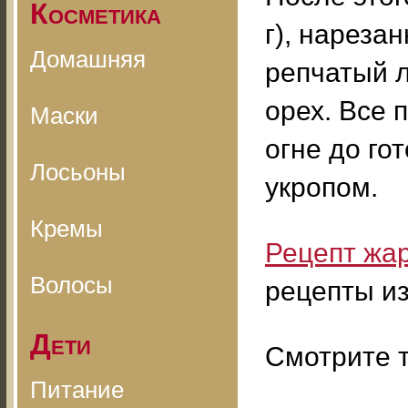
Косметика
г), нареза
Домашняя
репчатый л
орех. Все 
Маски
огне до го
Лосьоны
укропом.
Кремы
Рецепт жа
Волосы
рецепты из
Дети
Смотрите т
Питание