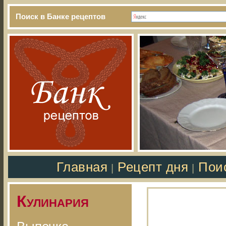
Поиск в Банке рецептов
Главная
Рецепт дня
Пои
|
|
Кулинария