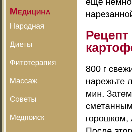
еще немног
Медицина
нарезанно
Народная
Рецепт
Диеты
картоф
Фитотерапия
800 г свеж
Массаж
нарежьте л
мин. Затем
Советы
сметанным 
Медпоиск
горошком, 
После этог