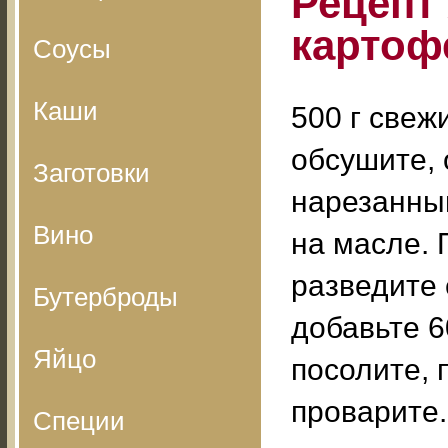
Рецепт
картоф
Соусы
Каши
500 г свеж
обсушите, 
Заготовки
нарезанным
Вино
на масле. 
разведите
Бутерброды
добавьте 6
Яйцо
посолите, 
проварите.
Специи