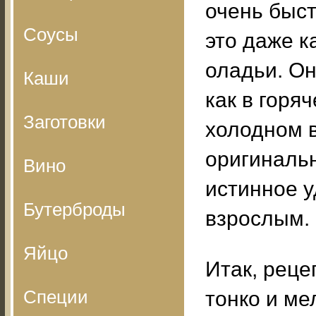
очень быст
Соусы
это даже к
оладьи. Он
Каши
как в горяч
Заготовки
холодном 
оригинальн
Вино
истинное у
Бутерброды
взрослым.
Яйцо
Итак, реце
Специи
тонко и ме