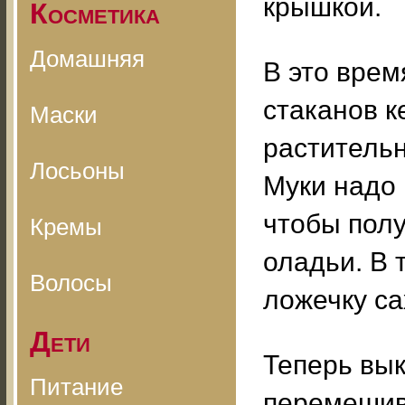
крышкой.
Косметика
Домашняя
В это врем
стаканов к
Маски
растительн
Лосьоны
Муки надо 
чтобы полу
Кремы
оладьи. В 
Волосы
ложечку са
Дети
Теперь вык
Питание
перемешив