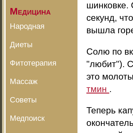
шинковке. 
Медицина
секунд, чт
Народная
вышла горе
Диеты
Солю по вк
Фитотерапия
"любит"). 
это молот
Массаж
тмин
.
Советы
Теперь кап
Медпоиск
окончатель