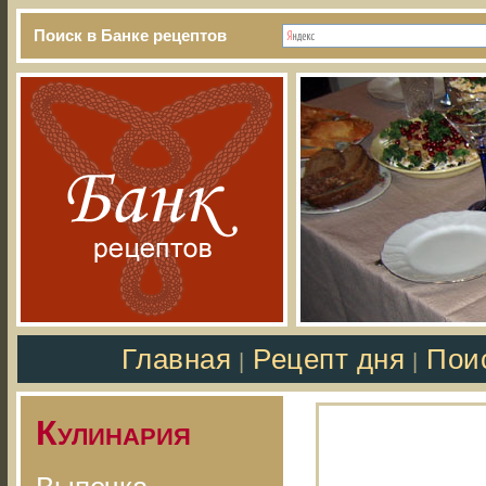
Поиск в Банке рецептов
Главная
Рецепт дня
Пои
|
|
Кулинария