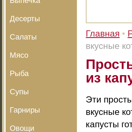
Выпечка
Десерты
Главная
•
Салаты
вкусные ко
Мясо
Просты
Рыба
из кап
Супы
Эти просты
Гарниры
вкусные ко
капусты го
Овощи