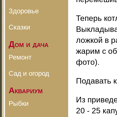
Здоровье
Теперь кот
Сказки
Выкладыва
ложкой в р
Дом и дача
жарим с об
Ремонт
фото).
Сад и огород
Подавать к
Аквариум
Из привед
Рыбки
20 - 25 кап